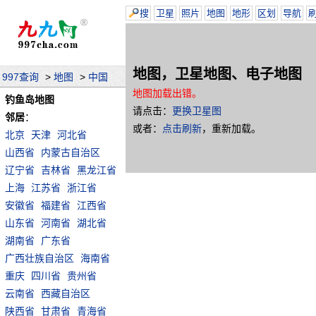
搜
卫星
照片
地图
地形
区划
导航
地图，卫星地图、电子地图
997查询
>
地图
>
中国
地图加载出错。
钓鱼岛地图
请点击：
更换卫星图
邻居
：
或者：
点击刷新
，重新加载。
北京
天津
河北省
山西省
内蒙古自治区
辽宁省
吉林省
黑龙江省
上海
江苏省
浙江省
安徽省
福建省
江西省
山东省
河南省
湖北省
湖南省
广东省
广西壮族自治区
海南省
重庆
四川省
贵州省
云南省
西藏自治区
陕西省
甘肃省
青海省