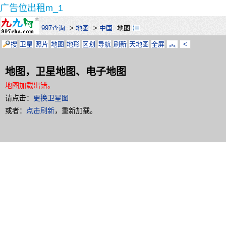
广告位出租m_1
997查询
>
地图
>
中国
地图
搜
卫星
照片
地图
地形
区划
导航
刷新
天地图
全屏
︽
<
地图，卫星地图、电子地图
地图加载出错。
请点击：
更换卫星图
或者：
点击刷新
，重新加载。