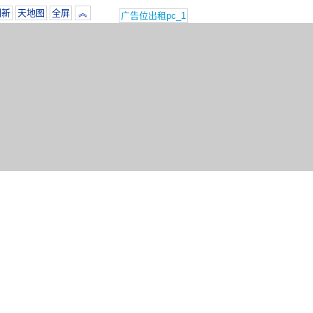
刷新
天地图
全屏
︽
广告位出租pc_1