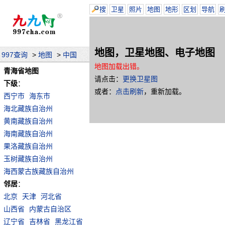
搜
卫星
照片
地图
地形
区划
导航
地图，卫星地图、电子地图
997查询
>
地图
>
中国
地图加载出错。
青海省地图
请点击：
更换卫星图
下级
：
或者：
点击刷新
，重新加载。
西宁市
海东市
海北藏族自治州
黄南藏族自治州
海南藏族自治州
果洛藏族自治州
玉树藏族自治州
海西蒙古族藏族自治州
邻居
：
北京
天津
河北省
山西省
内蒙古自治区
辽宁省
吉林省
黑龙江省